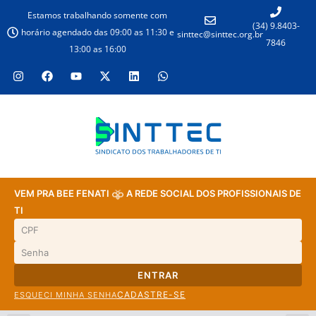
Estamos trabalhando somente com
(34) 9.8403-
horário agendado das 09:00 as 11:30 e
sinttec@sinttec.org.br
7846
13:00 as 16:00
VEM PRA BEE FENATI
A REDE SOCIAL DOS PROFISSIONAIS DE
TI
ENTRAR
CADASTRE-SE
ESQUECI MINHA SENHA