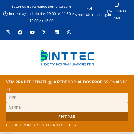
Estamos trabalhando somente com
(34) 9.8403-
horário agendado das 09:00 as 11:30 e
sinttec@sinttec.org.br
7846
13:00 as 16:00
VEM PRA BEE FENATI
A REDE SOCIAL DOS PROFISSIONAIS DE
TI
ENTRAR
CADASTRE-SE
ESQUECI MINHA SENHA