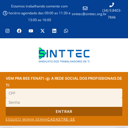
Estamos trabalhando somente com
(34) 9.8403-
horário agendado das 09:00 as 11:30 e
sinttec@sinttec.org.br
7846
13:00 as 16:00
VEM PRA BEE FENATI
A REDE SOCIAL DOS PROFISSIONAIS DE
TI
ENTRAR
CADASTRE-SE
ESQUECI MINHA SENHA