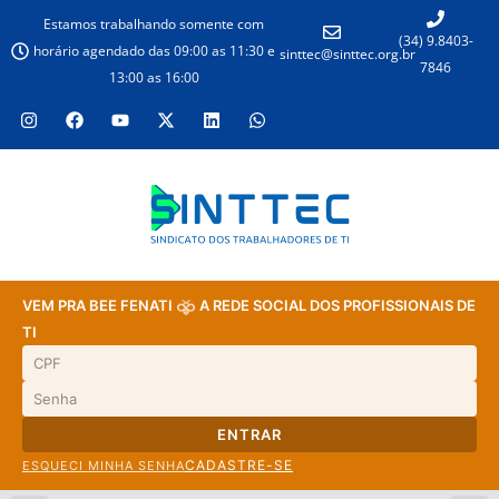
Estamos trabalhando somente com
(34) 9.8403-
horário agendado das 09:00 as 11:30 e
sinttec@sinttec.org.br
7846
13:00 as 16:00
VEM PRA BEE FENATI
A REDE SOCIAL DOS PROFISSIONAIS DE
TI
ENTRAR
CADASTRE-SE
ESQUECI MINHA SENHA