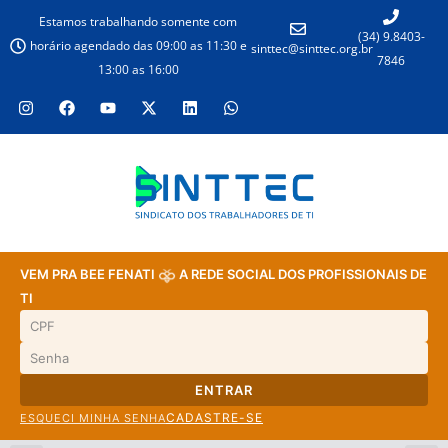
Estamos trabalhando somente com
(34) 9.8403-
horário agendado das 09:00 as 11:30 e
sinttec@sinttec.org.br
7846
13:00 as 16:00
VEM PRA BEE FENATI
A REDE SOCIAL DOS PROFISSIONAIS DE
TI
ENTRAR
CADASTRE-SE
ESQUECI MINHA SENHA