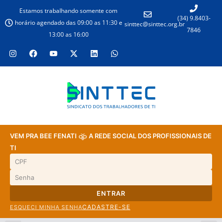
Estamos trabalhando somente com
(34) 9.8403-
horário agendado das 09:00 as 11:30 e
sinttec@sinttec.org.br
7846
13:00 as 16:00
VEM PRA BEE FENATI
A REDE SOCIAL DOS PROFISSIONAIS DE
TI
ENTRAR
CADASTRE-SE
ESQUECI MINHA SENHA