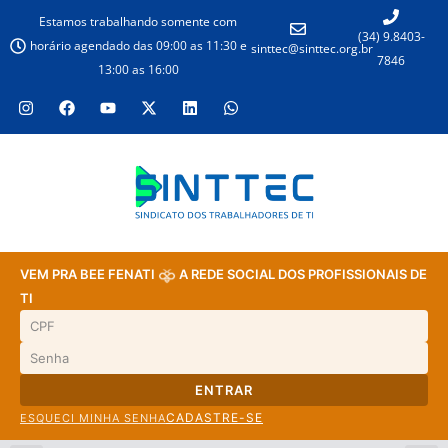
Estamos trabalhando somente com
(34) 9.8403-
horário agendado das 09:00 as 11:30 e
sinttec@sinttec.org.br
7846
13:00 as 16:00
VEM PRA BEE FENATI
A REDE SOCIAL DOS PROFISSIONAIS DE
TI
ENTRAR
CADASTRE-SE
ESQUECI MINHA SENHA