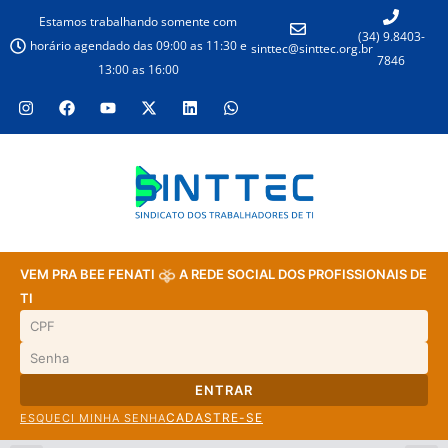
Estamos trabalhando somente com
(34) 9.8403-
horário agendado das 09:00 as 11:30 e
sinttec@sinttec.org.br
7846
13:00 as 16:00
VEM PRA BEE FENATI
A REDE SOCIAL DOS PROFISSIONAIS DE
TI
ENTRAR
CADASTRE-SE
ESQUECI MINHA SENHA