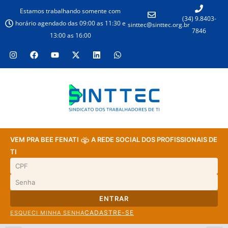
Estamos trabalhando somente com
(34) 9.8403-
horário agendado das 09:00 as 11:30 e
sinttec@sinttec.org.br
7846
13:00 as 16:00
VEM PRA BEE FENATI
A REDE SOCIAL DOS PROFISSIONAIS DE
TI
ENTRAR
CADASTRE-SE
ESQUECI MINHA SENHA