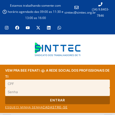
Estamos trabalhando somente com
(34) 9.8403-
horário agendado das 09:00 as 11:30 e
sinttec@sinttec.org.br
7846
13:00 as 16:00
VEM PRA BEE FENATI
A REDE SOCIAL DOS PROFISSIONAIS DE
TI
ENTRAR
CADASTRE-SE
ESQUECI MINHA SENHA