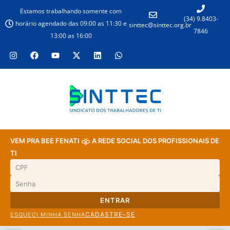
Estamos trabalhando somente com
(34) 9.8403-
horário agendado das 09:00 as 11:30 e
sinttec@sinttec.org.br
7846
13:00 as 16:00
VEM PRA BEE FENATI
A REDE SOCIAL DOS PROFISSIONAIS DE
TI
ENTRAR
CADASTRE-SE
ESQUECI MINHA SENHA