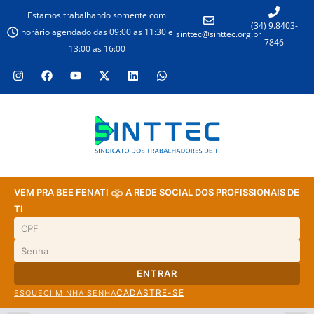
Estamos trabalhando somente com
(34) 9.8403-
horário agendado das 09:00 as 11:30 e
sinttec@sinttec.org.br
7846
13:00 as 16:00
VEM PRA BEE FENATI
A REDE SOCIAL DOS PROFISSIONAIS DE
TI
ENTRAR
CADASTRE-SE
ESQUECI MINHA SENHA