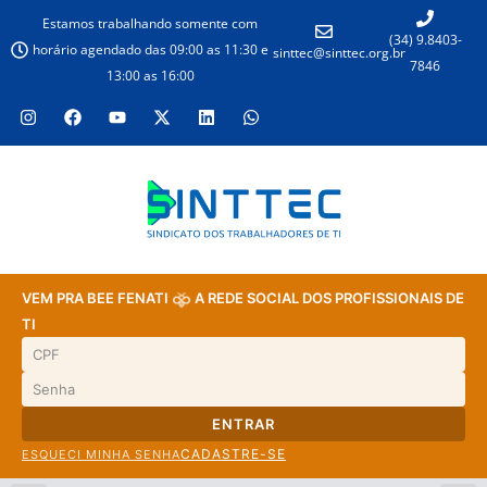
Estamos trabalhando somente com
(34) 9.8403-
horário agendado das 09:00 as 11:30 e
sinttec@sinttec.org.br
7846
13:00 as 16:00
VEM PRA BEE FENATI
A REDE SOCIAL DOS PROFISSIONAIS DE
TI
ENTRAR
CADASTRE-SE
ESQUECI MINHA SENHA