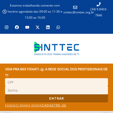
Estamos trabalhando somente com
(34) 9.8403-
horário agendado das 09:00 as 11:30 e
sinttec@sinttec.org.br
7846
13:00 as 16:00
VEM PRA BEE FENATI
A REDE SOCIAL DOS PROFISSIONAIS DE
TI
ENTRAR
CADASTRE-SE
ESQUECI MINHA SENHA