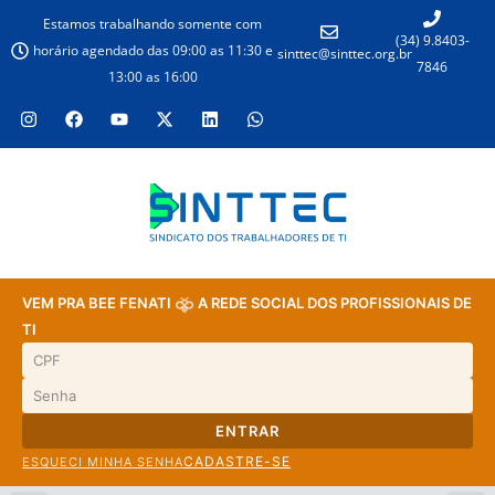
Estamos trabalhando somente com
(34) 9.8403-
horário agendado das 09:00 as 11:30 e
sinttec@sinttec.org.br
7846
13:00 as 16:00
VEM PRA BEE FENATI
A REDE SOCIAL DOS PROFISSIONAIS DE
TI
ENTRAR
CADASTRE-SE
ESQUECI MINHA SENHA