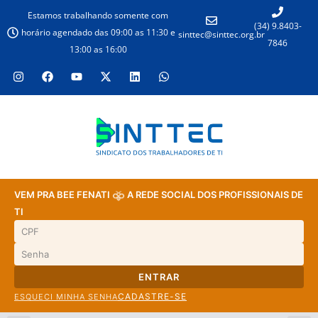
Estamos trabalhando somente com
(34) 9.8403-
horário agendado das 09:00 as 11:30 e
sinttec@sinttec.org.br
7846
13:00 as 16:00
VEM PRA BEE FENATI
A REDE SOCIAL DOS PROFISSIONAIS DE
TI
ENTRAR
CADASTRE-SE
ESQUECI MINHA SENHA