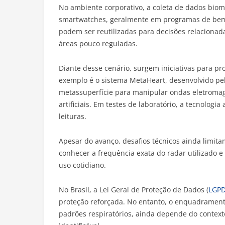
No ambiente corporativo, a coleta de dados biomé
smartwatches, geralmente em programas de bem-e
podem ser reutilizadas para decisões relaciona
áreas pouco reguladas.
Diante desse cenário, surgem iniciativas para 
exemplo é o sistema MetaHeart, desenvolvido pel
metassuperfície para manipular ondas eletromagn
artificiais. Em testes de laboratório, a tecnologi
leituras.
Apesar do avanço, desafios técnicos ainda limit
conhecer a frequência exata do radar utilizado e 
uso cotidiano.
No Brasil, a Lei Geral de Proteção de Dados (
LGP
proteção reforçada. No entanto, o enquadramento 
padrões respiratórios, ainda depende do context