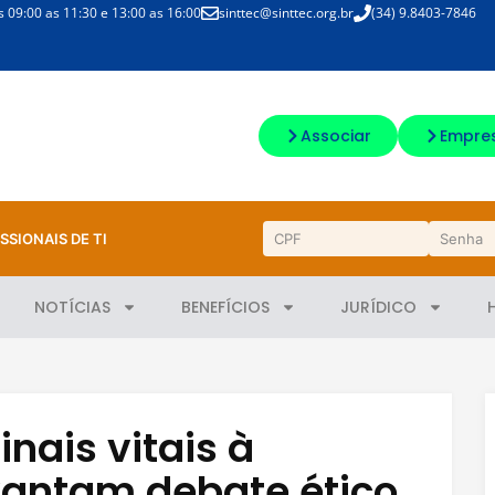
09:00 as 11:30 e 13:00 as 16:00
sinttec@sinttec.org.br
(34) 9.8403-7846
Associar
Empre
SSIONAIS DE TI
NOTÍCIAS
BENEFÍCIOS
JURÍDICO
nais vitais à
vantam debate ético