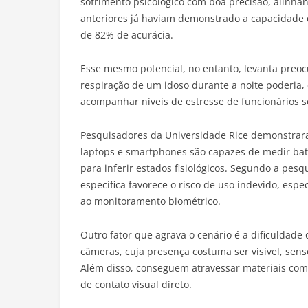
sofrimento psicológico com boa precisão, alinha
anteriores já haviam demonstrado a capacidade d
de 82% de acurácia.
Esse mesmo potencial, no entanto, levanta preoc
respiração de um idoso durante a noite poderia,
acompanhar níveis de estresse de funcionários 
Pesquisadores da Universidade Rice demonstrar
laptops e smartphones são capazes de medir bati
para inferir estados fisiológicos. Segundo a pes
específica favorece o risco de uso indevido, es
ao monitoramento biométrico.
Outro fator que agrava o cenário é a dificuldade
câmeras, cuja presença costuma ser visível, sen
Além disso, conseguem atravessar materiais como
de contato visual direto.