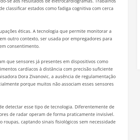
ndo-se aos resultados de eletrocardiogramas. Trabalhos
e classificar estados como fadiga cognitiva com cerca
upações éticas. A tecnologia que permite monitorar a
 em outro contexto, ser usada por empregadores para
sem consentimento.
am que sensores já presentes em dispositivos como
mentos cardíacos à distância com precisão suficiente
quisadora Dora Zivanovic, a ausência de regulamentação
pecialmente porque muitos não associam esses sensores
 de detectar esse tipo de tecnologia. Diferentemente de
sores de radar operam de forma praticamente invisível.
 roupas, captando sinais fisiológicos sem necessidade