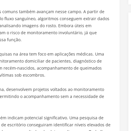
as comuns também avançam nesse campo. A partir de
elo fluxo sanguíneo, algoritmos conseguem extrair dados
analisando imagens do rosto. Embora úteis em
am o risco de monitoramento involuntário, já que
ssa função.
quisas na área tem foco em aplicações médicas. Uma
itoramento domiciliar de pacientes, diagnóstico de
a em recém-nascidos, acompanhamento de queimados
 vítimas sob escombros.
ha, desenvolvem projetos voltados ao monitoramento
 permitindo o acompanhamento sem a necessidade de
ém indicam potencial significativo. Uma pesquisa de
e escritório conseguiram identificar níveis elevados de