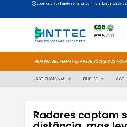
Estamos trabalhando somente com horário agendado das 
VEM PRA BEE FENATI
A REDE SOCIAL DOS PROFI
INSTITUCIONAL
FILIE-SE
CCT
Radares captam si
distância, mas le