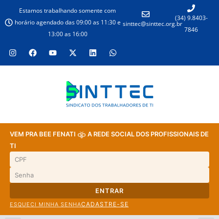
Estamos trabalhando somente com
(34) 9.8403-
horário agendado das 09:00 as 11:30 e
sinttec@sinttec.org.br
7846
13:00 as 16:00
VEM PRA BEE FENATI
A REDE SOCIAL DOS PROFISSIONAIS DE
TI
ENTRAR
CADASTRE-SE
ESQUECI MINHA SENHA