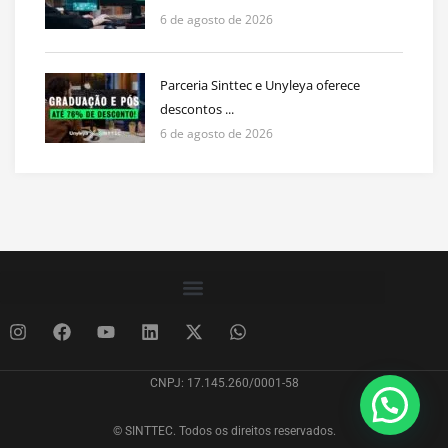
6 de agosto de 2026
Parceria Sinttec e Unyleya oferece
descontos ...
6 de agosto de 2026
CNPJ: 17.145.260/0001-58
© SINTTEC. Todos os direitos reservados.