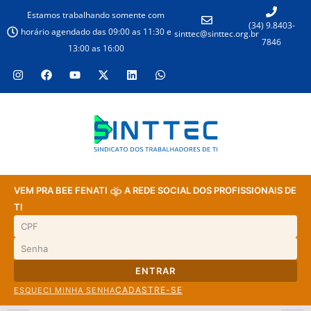
Estamos trabalhando somente com
(34) 9.8403-
horário agendado das 09:00 as 11:30 e
sinttec@sinttec.org.br
7846
13:00 as 16:00
VEM PRA BEE FENATI
A REDE SOCIAL DOS PROFISSIONAIS DE
TI
ENTRAR
CADASTRE-SE
ESQUECI MINHA SENHA