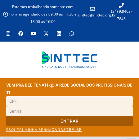
Estamos trabalhando somente com
(34) 9.8403-
horário agendado das 09:00 as 11:30 e
sinttec@sinttec.org.br
7846
13:00 as 16:00
VEM PRA BEE FENATI
A REDE SOCIAL DOS PROFISSIONAIS DE
TI
ENTRAR
CADASTRE-SE
ESQUECI MINHA SENHA