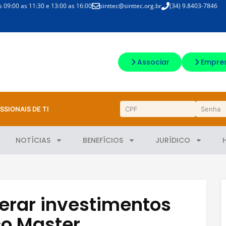
09:00 as 11:30 e 13:00 as 16:00
sinttec@sinttec.org.br
(34) 9.8403-7846
Associar
Empre
SSIONAIS DE TI
NOTÍCIAS
BENEFÍCIOS
JURÍDICO
erar investimentos
co Master