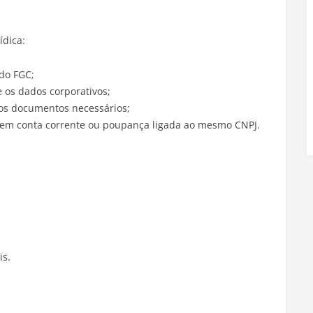
ídica:
 do FGC;
e os dados corporativos;
dos documentos necessários;
o em conta corrente ou poupança ligada ao mesmo CNPJ.
is.