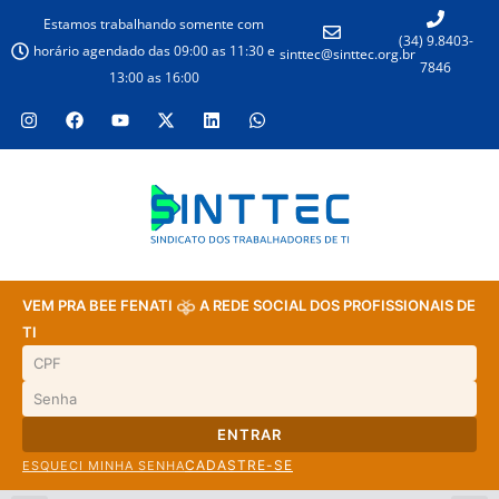
Estamos trabalhando somente com
(34) 9.8403-
horário agendado das 09:00 as 11:30 e
sinttec@sinttec.org.br
7846
13:00 as 16:00
VEM PRA BEE FENATI
A REDE SOCIAL DOS PROFISSIONAIS DE
TI
ENTRAR
CADASTRE-SE
ESQUECI MINHA SENHA