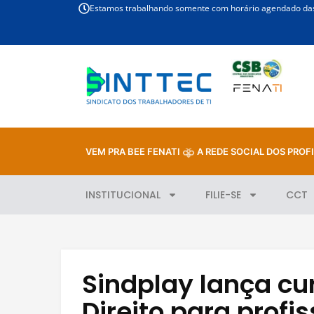
Estamos trabalhando somente com horário agendado das 
VEM PRA BEE FENATI
A REDE SOCIAL DOS PROFI
INSTITUCIONAL
FILIE-SE
CCT
Sindplay lança cu
Direito para profis