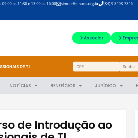
09:00 as 11:30 e 13:00 as 16:00
sinttec@sinttec.org.br
(34) 9.8403-7846
Associar
Empre
SSIONAIS DE TI
NOTÍCIAS
BENEFÍCIOS
JURÍDICO
rso de Introdução ao
sionais de TI