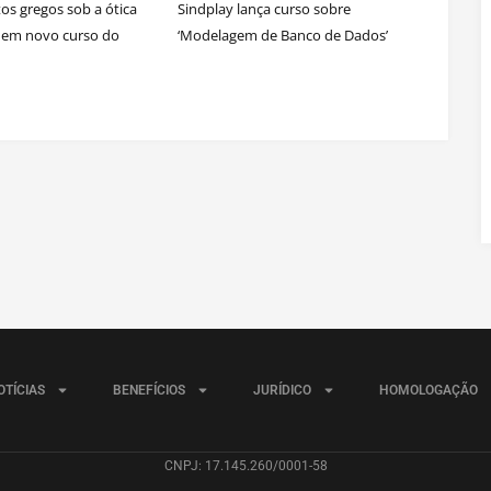
os gregos sob a ótica
Sindplay lança curso sobre
e em novo curso do
‘Modelagem de Banco de Dados’
OTÍCIAS
BENEFÍCIOS
JURÍDICO
HOMOLOGAÇÃO
CNPJ: 17.145.260/0001-58