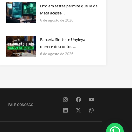
Erro em testes permite que IA da
Meta acesse ...
6 de agosto de 2026
Parceria Sinttec e Unyleya
oferece descontos ...
6 de agosto de 2026
FALE CONOSCO