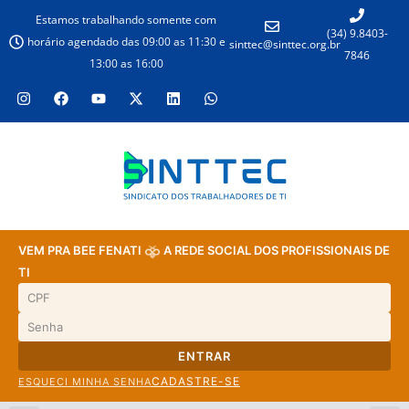
Estamos trabalhando somente com
(34) 9.8403-
horário agendado das 09:00 as 11:30 e
sinttec@sinttec.org.br
7846
13:00 as 16:00
VEM PRA BEE FENATI
A REDE SOCIAL DOS PROFISSIONAIS DE
TI
ENTRAR
CADASTRE-SE
ESQUECI MINHA SENHA