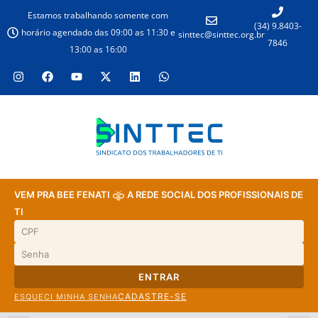
Estamos trabalhando somente com
(34) 9.8403-
horário agendado das 09:00 as 11:30 e
sinttec@sinttec.org.br
7846
13:00 as 16:00
VEM PRA BEE FENATI
A REDE SOCIAL DOS PROFISSIONAIS DE
TI
ENTRAR
CADASTRE-SE
ESQUECI MINHA SENHA