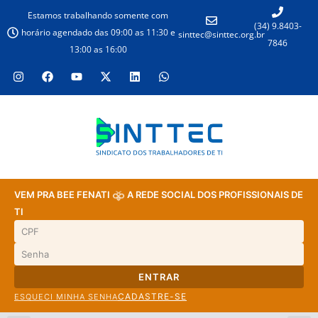
Estamos trabalhando somente com
(34) 9.8403-
horário agendado das 09:00 as 11:30 e
sinttec@sinttec.org.br
7846
13:00 as 16:00
VEM PRA BEE FENATI
A REDE SOCIAL DOS PROFISSIONAIS DE
TI
ENTRAR
CADASTRE-SE
ESQUECI MINHA SENHA