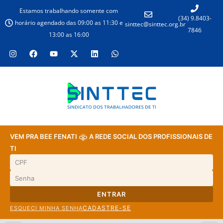
Estamos trabalhando somente com
(34) 9.8403-
horário agendado das 09:00 as 11:30 e
sinttec@sinttec.org.br
7846
13:00 as 16:00
VEM PRA BEE FENATI
A REDE SOCIAL DOS PROFISSIONAIS DE
TI
ENTRAR
CADASTRE-SE
ESQUECI MINHA SENHA