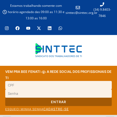
Estamos trabalhando somente com
(34) 9.8403-
horário agendado das 09:00 as 11:30 e
sinttec@sinttec.org.br
7846
13:00 as 16:00
VEM PRA BEE FENATI
A REDE SOCIAL DOS PROFISSIONAIS DE
TI
ENTRAR
CADASTRE-SE
ESQUECI MINHA SENHA