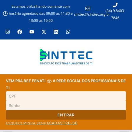
Estamos trabalhando somente com
(34) 9.8403-
horário agendado das 09:00 as 11:30 e
sinttec@sinttec.org.br
7846
13:00 as 16:00
VEM PRA BEE FENATI
A REDE SOCIAL DOS PROFISSIONAIS DE
TI
ENTRAR
CADASTRE-SE
ESQUECI MINHA SENHA