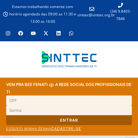
Estamos trabalhando somente com
(34) 9.8403-
horário agendado das 09:00 as 11:30 e
sinttec@sinttec.org.br
7846
13:00 as 16:00
VEM PRA BEE FENATI
A REDE SOCIAL DOS PROFISSIONAIS DE
TI
ENTRAR
CADASTRE-SE
ESQUECI MINHA SENHA