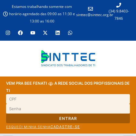
Estamos trabalhando somente com
(34) 9.8403-
horário agendado das 09:00 as 11:30 e
sinttec@sinttec.org.br
7846
13:00 as 16:00
VEM PRA BEE FENATI
A REDE SOCIAL DOS PROFISSIONAIS DE
TI
ENTRAR
CADASTRE-SE
ESQUECI MINHA SENHA