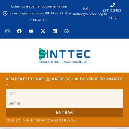
Estamos trabalhando somente com
(34) 9.8403-
horário agendado das 09:00 as 11:30 e
sinttec@sinttec.org.br
7846
13:00 as 16:00
VEM PRA BEE FENATI
A REDE SOCIAL DOS PROFISSIONAIS DE
TI
ENTRAR
CADASTRE-SE
ESQUECI MINHA SENHA