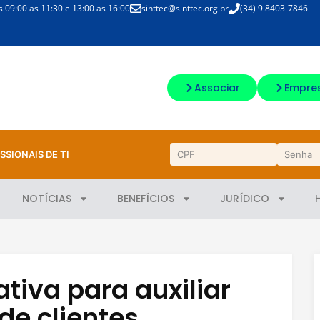
09:00 as 11:30 e 13:00 as 16:00
sinttec@sinttec.org.br
(34) 9.8403-7846
Associar
Empre
SSIONAIS DE TI
NOTÍCIAS
BENEFÍCIOS
JURÍDICO
tiva para auxiliar
de clientes