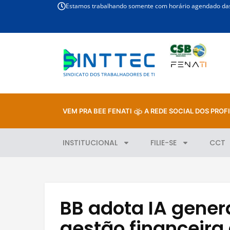
Estamos trabalhando somente com horário agendado das 
VEM PRA BEE FENATI
A REDE SOCIAL DOS PROFI
INSTITUCIONAL
FILIE-SE
CCT
BB adota IA genera
gestão financeira 