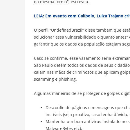
da mesma forma”, escreveu.
LEIA: Em evento com Galípolo, Luiza Trajano crit
O perfil “UndefinedBrazil” disse também que está
solucionar essa vulnerabilidade o quanto antes”
garantir que os dados da população estejam segu
Caso se confirme, esse vazamento seria extrema
São Paulo detém todos os dados de seus cidadão
caiam nas mãos de criminosos que aplicam golpes
scamming e phishing.
Algumas maneiras de se proteger de golpes digit
Desconfie de páginas e mensagens que ch
incríveis (seja proativo, caso tenha dúvida, 
Mantenha um bom antivírus instalado no se
MalwareBytes etc);