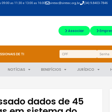
09:00 as 11:30 e 13:00 as 16:00
sinttec@sinttec.org.br
(34) 9.8403-7846
Associar
Empre
SSIONAIS DE TI
NOTÍCIAS
BENEFÍCIOS
JURÍDICO
essado dados de 45
as em sistema do