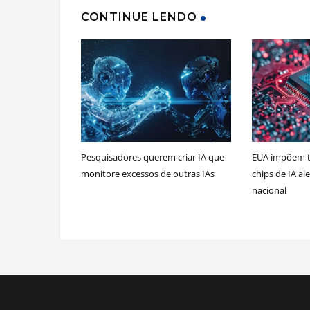
CONTINUE LENDO
Pesquisadores querem criar IA que
EUA impõem ta
monitore excessos de outras IAs
chips de IA a
nacional