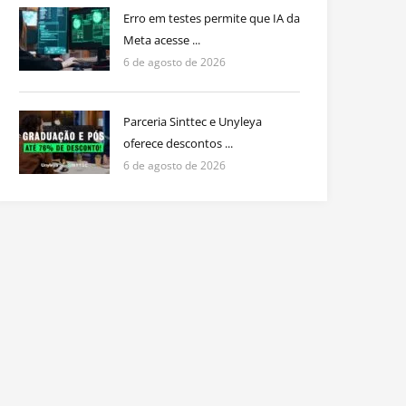
Erro em testes permite que IA da
Meta acesse ...
6 de agosto de 2026
Parceria Sinttec e Unyleya
oferece descontos ...
6 de agosto de 2026