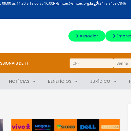
09:00 as 11:30 e 13:00 as 16:00
sinttec@sinttec.org.br
(34) 9.8403-7846
Associar
Empre
SSIONAIS DE TI
NOTÍCIAS
BENEFÍCIOS
JURÍDICO