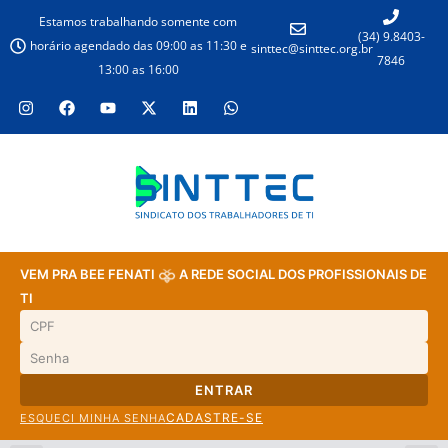
Estamos trabalhando somente com
(34) 9.8403-
horário agendado das 09:00 as 11:30 e
sinttec@sinttec.org.br
7846
13:00 as 16:00
VEM PRA BEE FENATI
A REDE SOCIAL DOS PROFISSIONAIS DE
TI
ENTRAR
CADASTRE-SE
ESQUECI MINHA SENHA