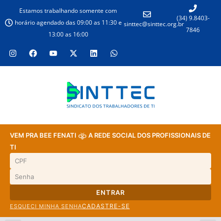
Estamos trabalhando somente com
(34) 9.8403-
horário agendado das 09:00 as 11:30 e
sinttec@sinttec.org.br
7846
13:00 as 16:00
VEM PRA BEE FENATI
A REDE SOCIAL DOS PROFISSIONAIS DE
TI
ENTRAR
CADASTRE-SE
ESQUECI MINHA SENHA