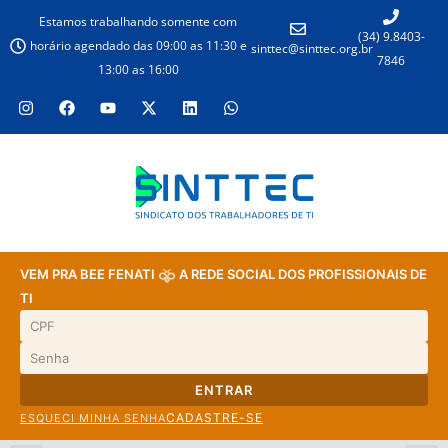
Estamos trabalhando somente com
(34) 9.8403-
horário agendado das 09:00 as 11:30 e
sinttec@sinttec.org.br
7846
13:00 as 16:00
VEM PRA BEE FENATI
A REDE SOCIAL DOS PROFISSIONAIS DE
TI
ENTRAR
CADASTRE-SE
ESQUECI MINHA SENHA