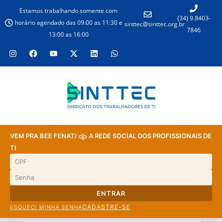
Estamos trabalhando somente com
(34) 9.8403-
horário agendado das 09:00 as 11:30 e
sinttec@sinttec.org.br
7846
13:00 as 16:00
VEM PRA BEE FENATI
A REDE SOCIAL DOS PROFISSIONAIS DE
TI
ENTRAR
CADASTRE-SE
ESQUECI MINHA SENHA