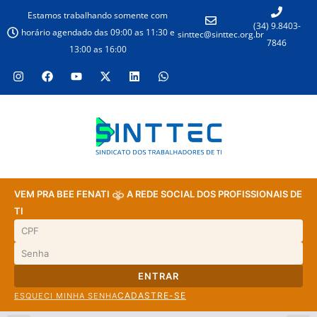
Estamos trabalhando somente com
(34) 9.8403-
horário agendado das 09:00 as 11:30 e
sinttec@sinttec.org.br
7846
13:00 as 16:00
VEM PRA BEE FENATI
A REDE SOCIAL DOS PROFISSIONAIS DE
TI
ENTRAR
CADASTRE-SE
ESQUECI MINHA SENHA