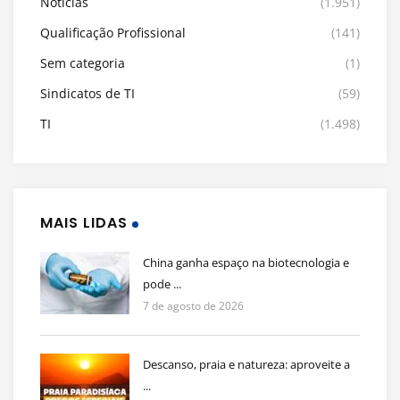
Notícias
(1.951)
Qualificação Profissional
(141)
Sem categoria
(1)
Sindicatos de TI
(59)
TI
(1.498)
MAIS LIDAS
China ganha espaço na biotecnologia e
pode ...
7 de agosto de 2026
Descanso, praia e natureza: aproveite a
...