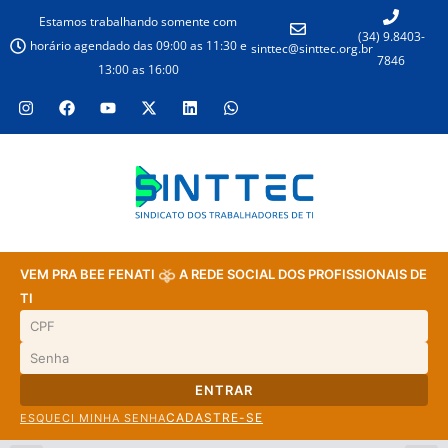
Estamos trabalhando somente com
(34) 9.8403-
horário agendado das 09:00 as 11:30 e
sinttec@sinttec.org.br
7846
13:00 as 16:00
VEM PRA BEE FENATI
A REDE SOCIAL DOS PROFISSIONAIS DE
TI
ENTRAR
CADASTRE-SE
ESQUECI MINHA SENHA