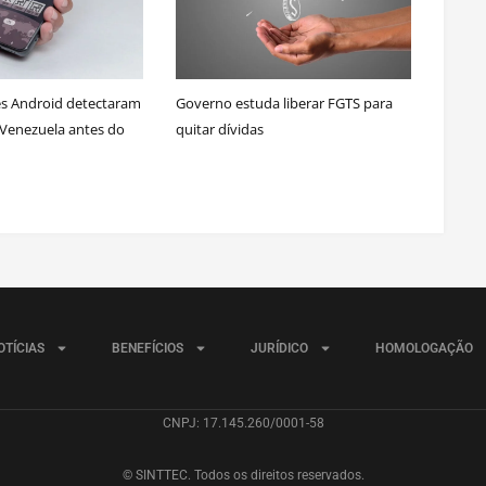
s Android detectaram
Governo estuda liberar FGTS para
Venezuela antes do
quitar dívidas
OTÍCIAS
BENEFÍCIOS
JURÍDICO
HOMOLOGAÇÃO
CNPJ: 17.145.260/0001-58
© SINTTEC. Todos os direitos reservados.