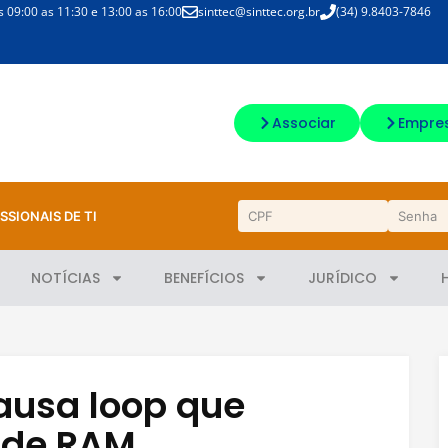
09:00 as 11:30 e 13:00 as 16:00
sinttec@sinttec.org.br
(34) 9.8403-7846
Associar
Empre
SSIONAIS DE TI
NOTÍCIAS
BENEFÍCIOS
JURÍDICO
ausa loop que
 de RAM