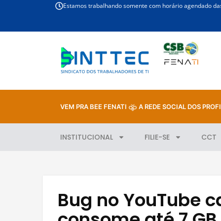
Estamos trabalhando somente com horário agendado das 
VEM PRA BEE FENATI
A REDE SOCIAL DOS PROFI
INSTITUCIONAL
FILIE-SE
CCT
Bug no YouTube c
consome até 7 GB