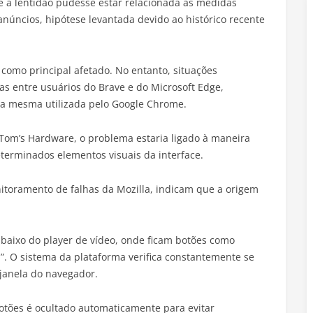
e a lentidão pudesse estar relacionada às medidas
úncios, hipótese levantada devido ao histórico recente
 como principal afetado. No entanto, situações
 entre usuários do Brave e do Microsoft Edge,
a mesma utilizada pelo Google Chrome.
Tom’s Hardware, o problema estaria ligado à maneira
terminados elementos visuais da interface.
nitoramento de falhas da Mozilla, indicam que a origem
abaixo do player de vídeo, onde ficam botões como
d”. O sistema da plataforma verifica constantemente se
janela do navegador.
otões é ocultado automaticamente para evitar