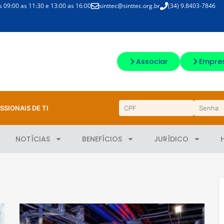
09:00 as 11:30 e 13:00 as 16:00
sinttec@sinttec.org.br
(34) 9.8403-7846
Associar
Empre
SSIONAIS DE TI
NOTÍCIAS
BENEFÍCIOS
JURÍDICO