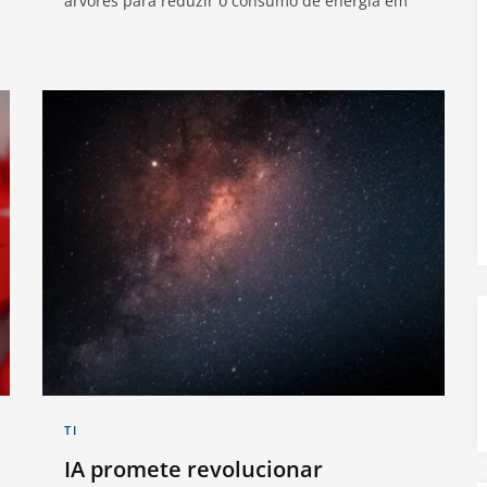
árvores para reduzir o consumo de energia em
TI
IA promete revolucionar