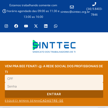
Estamos trabalhando somente com
(34) 9.8403-
horário agendado das 09:00 as 11:30 e
sinttec@sinttec.org.br
7846
13:00 as 16:00
VEM PRA BEE FENATI
A REDE SOCIAL DOS PROFISSIONAIS DE
TI
ENTRAR
CADASTRE-SE
ESQUECI MINHA SENHA