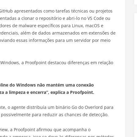
 GitHub apresentados como tarefas técnicas ou projetos
entadas a clonar o repositório e abri-lo no VS Code ou
dores de malware específicos para Linux, macOS e
edenciais, além de dados armazenados em extensões de
 enviando essas informações para um servidor por meio
 Windows, a Proofpoint destacou diferenças em relação
ipeline do Windows não mantém uma conexão
iza a limpeza e encerra”, explica a Proofpoint.
e, o agente distribuía um binário Go do Overlord para
possivelmente para reduzir as chances de detecção.
view, a Proofpoint afirmou que acompanha o
o a empresa, isso se deve às diferenças nos métodos