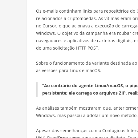
Os e-mails continham links para repositórios do
relacionados a criptomoedas. As vítimas eram ori
no Cursor, o que acionava a execução de carrega
Windows. O objetivo da campanha era roubar cr
navegadores e aplicativos de carteiras digitais,
de uma solicitação HTTP POST.
Sobre o funcionamento da variante destinada ao
às versões para Linux e macOS.
“Ao contrário do agente Linux/macOS, o p
persistente; ele carrega os arquivos ZIP, real
As análises também mostraram que, anteriorment
Windows, mas passou a adotar um novo método, 
Apesar das semelhanças com o Contagious Inter
UNK_DeadDrop como uma ameaça distinta. Segund