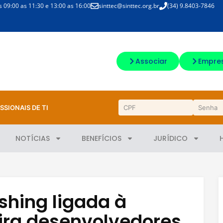
09:00 as 11:30 e 13:00 as 16:00
sinttec@sinttec.org.br
(34) 9.8403-7846
Associar
Empre
SSIONAIS DE TI
NOTÍCIAS
BENEFÍCIOS
JURÍDICO
hing ligada à
ira desenvolvedores