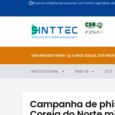
Estamos trabalhando somente com horário agendado das 
VEM PRA BEE FENATI
A REDE SOCIAL DOS PROFI
INSTITUCIONAL
FILIE-SE
CCT
Campanha de phis
Coreia do Norte m