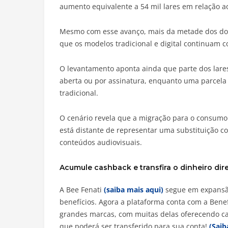
aumento equivalente a 54 mil lares em relação ao
Mesmo com esse avanço, mais da metade dos domic
que os modelos tradicional e digital continuam c
O levantamento aponta ainda que parte dos lare
aberta ou por assinatura, enquanto uma parcel
tradicional.
O cenário revela que a migração para o consumo
está distante de representar uma substituição c
conteúdos audiovisuais.
Acumule cashback e transfira o dinheiro dir
A Bee Fenati
(saiba mais aqui)
segue em expansão
benefícios. Agora a plataforma conta com a Ben
grandes marcas, com muitas delas oferecendo ca
que poderá ser transferido para sua conta!
(Saib