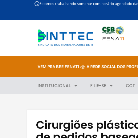
Estamos trabalhando somente com horário agendado das 
VEM PRA BEE FENATI
A REDE SOCIAL DOS PROFI
INSTITUCIONAL
FILIE-SE
CCT
Cirurgiões plásti
de pedidos base