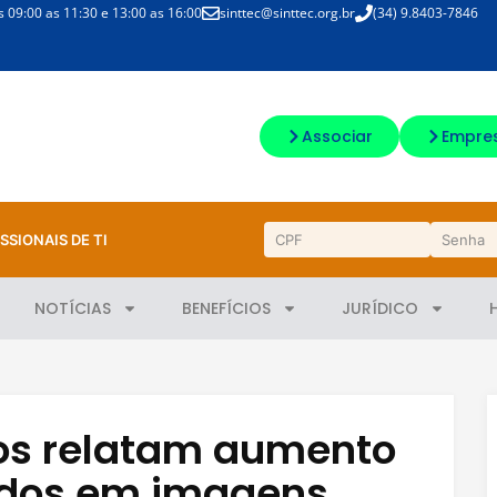
09:00 as 11:30 e 13:00 as 16:00
sinttec@sinttec.org.br
(34) 9.8403-7846
Associar
Empre
SSIONAIS DE TI
NOTÍCIAS
BENEFÍCIOS
JURÍDICO
cos relatam aumento
ados em imagens