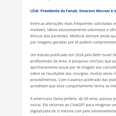
LEIA: Presidente da Fenati, Emerson Morresi é
Entre as alterações mais frequentes solicitada
inviáveis, lábios excessivamente volumosos e olhos
étnicas dos pacientes. Médicos alertam ainda que
por imagens geradas por IA podem comprometer as
Um estudo publicado em 2024 pelo Beth Israel D
profissionais da área. A pesquisa concluiu que p
aprimoramento visual por IA chegam aos consultór
sobre os resultados das cirurgias, muitas vezes 
procedimentos. Com o avanço acelerado das plata
acreditam que esse comportamento tenha se inte
A americana Daina Jenkins, de 60 anos, passou por
inicial. Ela recorreu ao ChatGPT para imaginar u
digitalizada de si mesma com pele extremamente