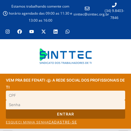
Estamos trabalhando somente com
(34) 9.8403-
horário agendado das 09:00 as 11:30 e
sinttec@sinttec.org.br
7846
13:00 as 16:00
VEM PRA BEE FENATI
A REDE SOCIAL DOS PROFISSIONAIS DE
TI
ENTRAR
CADASTRE-SE
ESQUECI MINHA SENHA