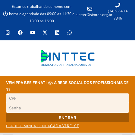
Estamos trabalhando somente com
(34) 9.8403-
horário agendado das 09:00 as 11:30 e
sinttec@sinttec.org.br
7846
13:00 as 16:00
VEM PRA BEE FENATI
A REDE SOCIAL DOS PROFISSIONAIS DE
TI
ENTRAR
CADASTRE-SE
ESQUECI MINHA SENHA