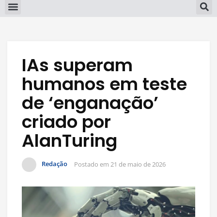
IAs superam
humanos em teste
de ‘enganação’
criado por
AlanTuring
Redação
Postado em
21 de maio de 2026