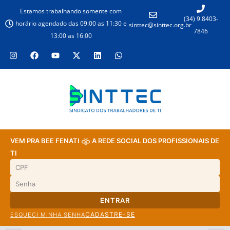
Estamos trabalhando somente com
(34) 9.8403-
horário agendado das 09:00 as 11:30 e
sinttec@sinttec.org.br
7846
13:00 as 16:00
VEM PRA BEE FENATI
A REDE SOCIAL DOS PROFISSIONAIS DE
TI
ENTRAR
CADASTRE-SE
ESQUECI MINHA SENHA