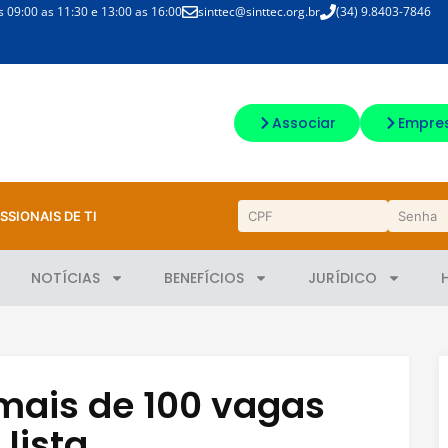
09:00 as 11:30 e 13:00 as 16:00
sinttec@sinttec.org.br
(34) 9.8403-7846
Associar
Empre
SSIONAIS DE TI
NOTÍCIAS
BENEFÍCIOS
JURÍDICO
ais de 100 vagas
 lista