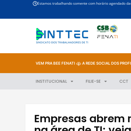
Estamos trabalhando somente com horário agendado das 
VEM PRA BEE FENATI
A REDE SOCIAL DOS PROFI
INSTITUCIONAL
FILIE-SE
CCT
Empresas abrem m
na área de TI; veja